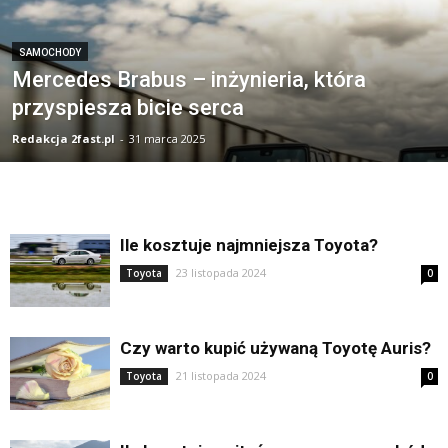
SAMOCHODY
Mercedes Brabus – inżynieria, która
przyspiesza bicie serca
Redakcja 2fast.pl
-
31 marca 2025
Ile kosztuje najmniejsza Toyota?
23 listopada 2024
Toyota
0
Czy warto kupić używaną Toyotę Auris?
21 listopada 2024
Toyota
0