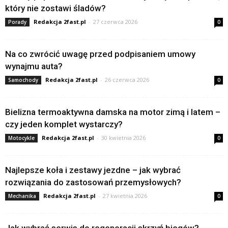
który nie zostawi śladów?
Redakcja 2fast.pl
-
27 czerwca 2026
Porady
0
Na co zwrócić uwagę przed podpisaniem umowy
wynajmu auta?
Redakcja 2fast.pl
-
26 czerwca 2026
Samochody
0
Bielizna termoaktywna damska na motor zimą i latem –
czy jeden komplet wystarczy?
Redakcja 2fast.pl
-
30 kwietnia 2026
Motocykle
0
Najlepsze koła i zestawy jezdne – jak wybrać
rozwiązania do zastosowań przemysłowych?
Redakcja 2fast.pl
-
27 kwietnia 2026
Mechanika
0