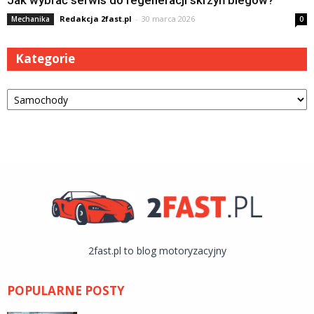
Jak wybrać serwis do regeneracji skrzyń biegów?
Redakcja 2fast.pl
-
30 marca 2026
Mechanika
0
Kategorie
Kategorie
2fast.pl to blog motoryzacyjny
POPULARNE POSTY