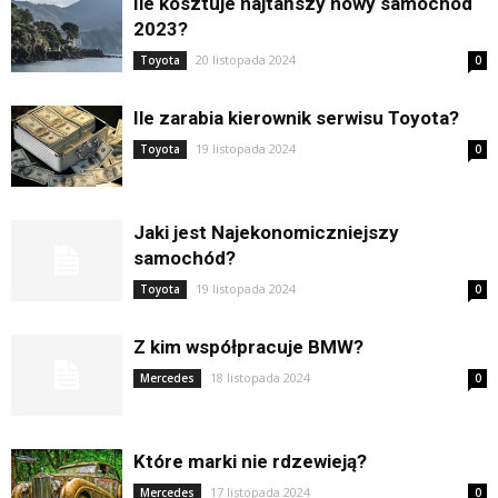
Ile kosztuje najtańszy nowy samochód
2023?
20 listopada 2024
Toyota
0
Ile zarabia kierownik serwisu Toyota?
19 listopada 2024
Toyota
0
Jaki jest Najekonomiczniejszy
samochód?
19 listopada 2024
Toyota
0
Z kim współpracuje BMW?
18 listopada 2024
Mercedes
0
Które marki nie rdzewieją?
17 listopada 2024
Mercedes
0