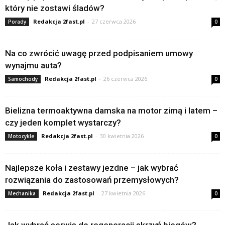
który nie zostawi śladów?
Redakcja 2fast.pl
-
27 czerwca 2026
Porady
0
Na co zwrócić uwagę przed podpisaniem umowy
wynajmu auta?
Redakcja 2fast.pl
-
26 czerwca 2026
Samochody
0
Bielizna termoaktywna damska na motor zimą i latem –
czy jeden komplet wystarczy?
Redakcja 2fast.pl
-
30 kwietnia 2026
Motocykle
0
Najlepsze koła i zestawy jezdne – jak wybrać
rozwiązania do zastosowań przemysłowych?
Redakcja 2fast.pl
-
27 kwietnia 2026
Mechanika
0