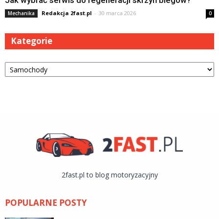
Jak wybrać serwis do regeneracji skrzyń biegów?
Redakcja 2fast.pl
-
30 marca 2026
Mechanika
0
Kategorie
Kategorie
2fast.pl to blog motoryzacyjny
POPULARNE POSTY