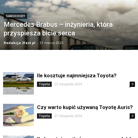
SAMOCHODY
Mercedes Brabus – inżynieria, która
przyspiesza bicie serca
Redakcja 2fast.pl
-
31 marca 2025
Ile kosztuje najmniejsza Toyota?
23 listopada 2024
Toyota
0
Czy warto kupić używaną Toyotę Auris?
21 listopada 2024
Toyota
0