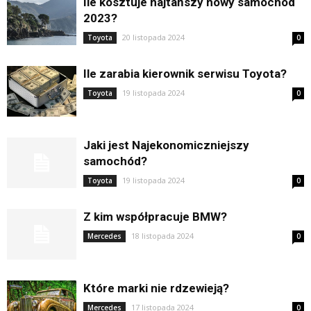
Ile kosztuje najtańszy nowy samochód
2023?
20 listopada 2024
Toyota
0
Ile zarabia kierownik serwisu Toyota?
19 listopada 2024
Toyota
0
Jaki jest Najekonomiczniejszy
samochód?
19 listopada 2024
Toyota
0
Z kim współpracuje BMW?
18 listopada 2024
Mercedes
0
Które marki nie rdzewieją?
17 listopada 2024
Mercedes
0