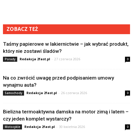
ZOBACZ TEŻ
Taśmy papierowe w lakiernictwie – jak wybrać produkt,
który nie zostawi śladów?
Redakcja 2fast.pl
-
27 czerwca 2026
Porady
0
Na co zwrócić uwagę przed podpisaniem umowy
wynajmu auta?
Redakcja 2fast.pl
-
26 czerwca 2026
Samochody
0
Bielizna termoaktywna damska na motor zimą i latem –
czy jeden komplet wystarczy?
Redakcja 2fast.pl
-
30 kwietnia 2026
Motocykle
0