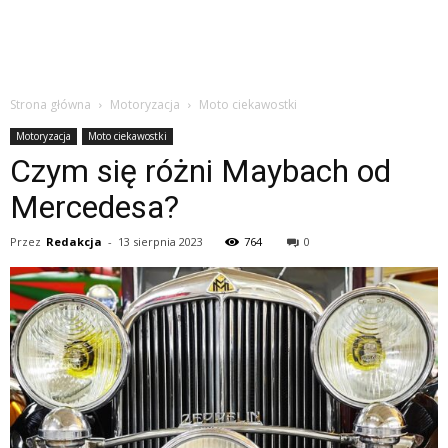
Strona główna
Motoryzacja
Moto ciekawostki
Motoryzacja
Moto ciekawostki
Czym się różni Maybach od
Mercedesa?
Przez
Redakcja
-
13 sierpnia 2023
764
0