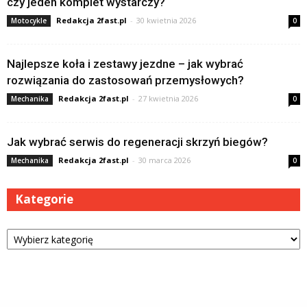
czy jeden komplet wystarczy?
Redakcja 2fast.pl
-
30 kwietnia 2026
Motocykle
0
Najlepsze koła i zestawy jezdne – jak wybrać
rozwiązania do zastosowań przemysłowych?
Redakcja 2fast.pl
-
27 kwietnia 2026
Mechanika
0
Jak wybrać serwis do regeneracji skrzyń biegów?
Redakcja 2fast.pl
-
30 marca 2026
Mechanika
0
Kategorie
Kategorie