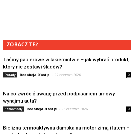
ZOBACZ TEŻ
Taśmy papierowe w lakiernictwie – jak wybrać produkt,
który nie zostawi śladów?
Redakcja 2fast.pl
-
27 czerwca 2026
Porady
0
Na co zwrócić uwagę przed podpisaniem umowy
wynajmu auta?
Redakcja 2fast.pl
-
26 czerwca 2026
Samochody
0
Bielizna termoaktywna damska na motor zimą i latem –