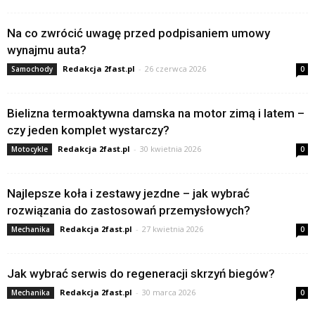
Na co zwrócić uwagę przed podpisaniem umowy
wynajmu auta?
Redakcja 2fast.pl
-
26 czerwca 2026
Samochody
0
Bielizna termoaktywna damska na motor zimą i latem –
czy jeden komplet wystarczy?
Redakcja 2fast.pl
-
30 kwietnia 2026
Motocykle
0
Najlepsze koła i zestawy jezdne – jak wybrać
rozwiązania do zastosowań przemysłowych?
Redakcja 2fast.pl
-
27 kwietnia 2026
Mechanika
0
Jak wybrać serwis do regeneracji skrzyń biegów?
Redakcja 2fast.pl
-
30 marca 2026
Mechanika
0