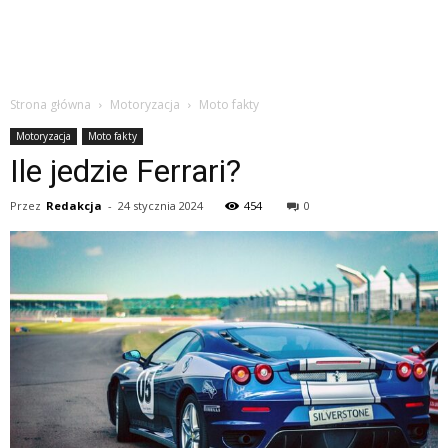
Strona główna
Motoryzacja
Moto fakty
Motoryzacja
Moto fakty
Ile jedzie Ferrari?
Przez
Redakcja
-
24 stycznia 2024
454
0