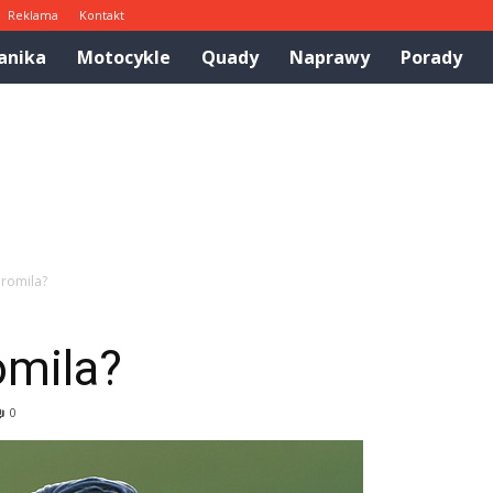
Reklama
Kontakt
anika
Motocykle
Quady
Naprawy
Porady
 promila?
romila?
0