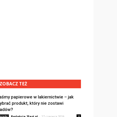
ZOBACZ TEŻ
aśmy papierowe w lakiernictwie – jak
ybrać produkt, który nie zostawi
ladów?
Redakcja 2fast.pl
-
27 czerwca 2026
orady
0