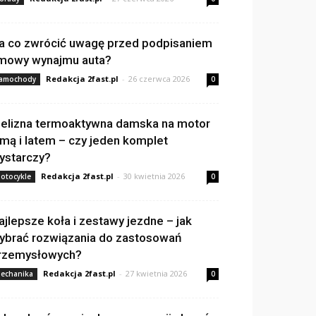
a co zwrócić uwagę przed podpisaniem
mowy wynajmu auta?
Redakcja 2fast.pl
-
26 czerwca 2026
amochody
0
ielizna termoaktywna damska na motor
imą i latem – czy jeden komplet
ystarczy?
Redakcja 2fast.pl
-
30 kwietnia 2026
otocykle
0
ajlepsze koła i zestawy jezdne – jak
ybrać rozwiązania do zastosowań
rzemysłowych?
Redakcja 2fast.pl
-
27 kwietnia 2026
echanika
0