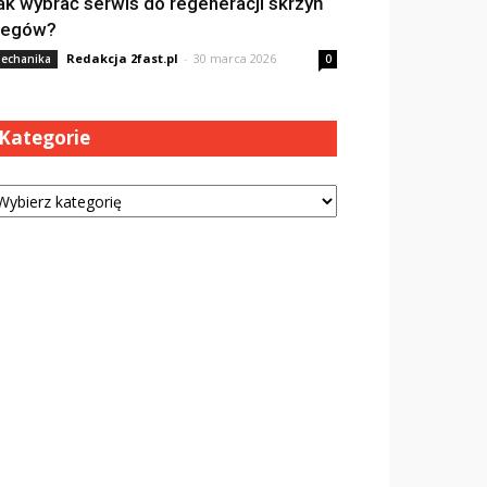
ak wybrać serwis do regeneracji skrzyń
iegów?
Redakcja 2fast.pl
-
30 marca 2026
echanika
0
Kategorie
tegorie