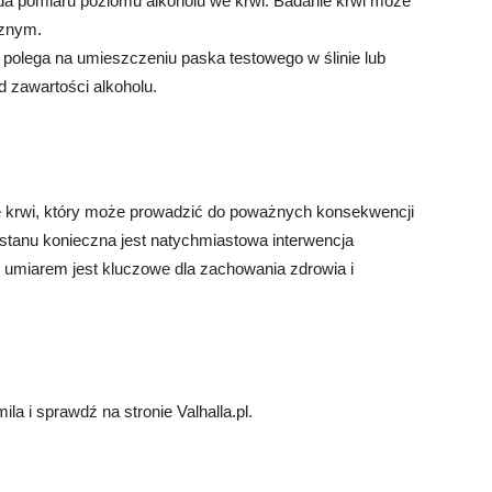
oda pomiaru poziomu alkoholu we krwi. Badanie krwi może
cznym.
 polega na umieszczeniu paska testowego w ślinie lub
 zawartości alkoholu.
we krwi, który może prowadzić do poważnych konsekwencji
stanu konieczna jest natychmiastowa interwencja
 umiarem jest kluczowe dla zachowania zdrowia i
ila i sprawdź na stronie Valhalla.pl.