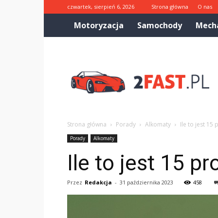
czwartek, sierpień 6, 2026
Strona główna
O nas
Motoryzacja
Samochody
Mech
2fast.pl
Strona główna
Porady
Alkomaty
Ile to jest 15
Porady
Alkomaty
Ile to jest 15 p
Przez
Redakcja
-
31 października 2023
458