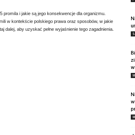
 15 promila i jakie są jego konsekwencje dla organizmu.
N
ili w kontekście polskiego prawa oraz sposobów, w jakie
u
j dalej, aby uzyskać pełne wyjaśnienie tego zagadnienia.
S
B
z
w
M
N
w
p
M