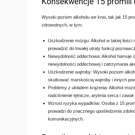
Konsekwencje 15 promili 
Wysoki poziom alkoholu we krwi, tak jak 15 p
zdrowotnych, w tym:
Uszkodzenie mózgu: Alkohol w takiej iloś
prowadzić do trwałej utraty funkcji poznawc
Niewydolność oddechowa: Alkohol hamuje 
niewydolności oddechowej i zatrzymania akc
Uszkodzenie wątroby: Wysoki poziom alkoh
skutkować marskością wątroby i innych po
Problemy z układem krążenia: Alkohol może
nadciśnienie tętnicze, arytmia serca i zawał
Wzrost ryzyka wypadków: Osoba z 15 promila
prowadzi do znacznego upośledzenia zdoln
komunikacyjnych.