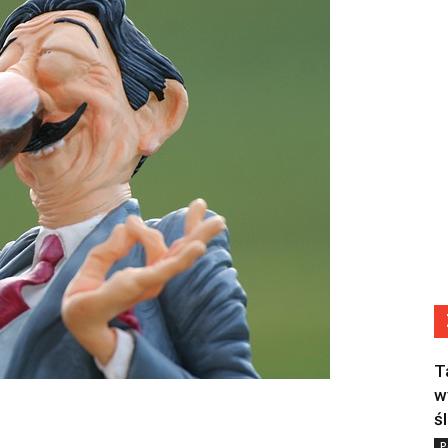
T
w
ś
P