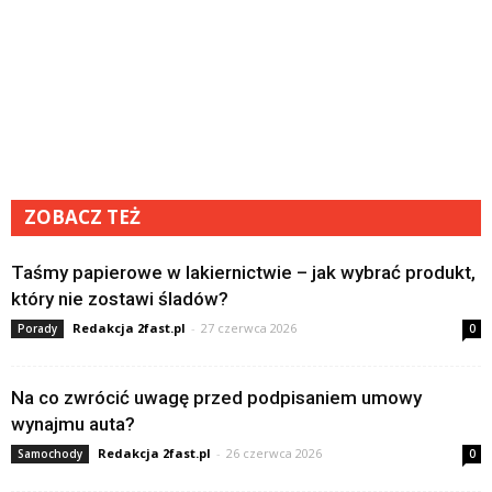
ZOBACZ TEŻ
Taśmy papierowe w lakiernictwie – jak wybrać produkt,
który nie zostawi śladów?
Redakcja 2fast.pl
-
27 czerwca 2026
Porady
0
Na co zwrócić uwagę przed podpisaniem umowy
wynajmu auta?
Redakcja 2fast.pl
-
26 czerwca 2026
Samochody
0