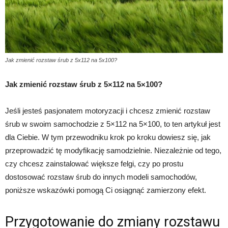
Jak zmienić rozstaw śrub z 5x112 na 5x100?
Jak zmienić rozstaw śrub z 5×112 na 5×100?
Jeśli jesteś pasjonatem motoryzacji i chcesz zmienić rozstaw
śrub w swoim samochodzie z 5×112 na 5×100, to ten artykuł jest
dla Ciebie. W tym przewodniku krok po kroku dowiesz się, jak
przeprowadzić tę modyfikację samodzielnie. Niezależnie od tego,
czy chcesz zainstalować większe felgi, czy po prostu
dostosować rozstaw śrub do innych modeli samochodów,
poniższe wskazówki pomogą Ci osiągnąć zamierzony efekt.
Przygotowanie do zmiany rozstawu