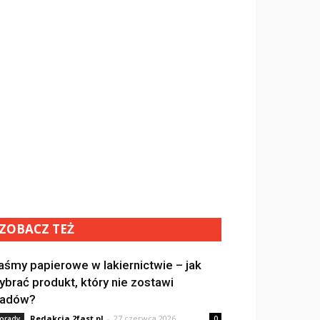
ZOBACZ TEŻ
aśmy papierowe w lakiernictwie – jak
ybrać produkt, który nie zostawi
ladów?
Redakcja 2fast.pl
-
27 czerwca 2026
orady
0