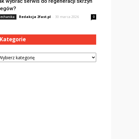
ak wybrać serwis do regeneracji skrzyń
iegów?
Redakcja 2fast.pl
-
30 marca 2026
echanika
0
Kategorie
tegorie