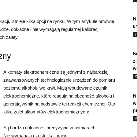
N
acji, istnieje kilka opcji na rynku. W tym artykule omówię
u
dze, dokładne i nie wymagają regularnej kalibracji.
S
ch zalety.
B
zny
z
w
Alkomaty elektrochemiczne są jednymi z najbardziej
M
zaawansowanych technologicznie urządzeń do pomiaru
poziomu alkoholu we krwi. Mają wbudowane czujniki
N
elektrochemiczne, które reagują na obecność alkoholu i
w
generują wynik na podstawie tej reakcji chemicznej. Oto
p
kilka zalet alkomatów elektrochemicznych:
M
Są bardzo dokładne i precyzyjne w pomiarach.
Nie wymagają częstej kalibracji.