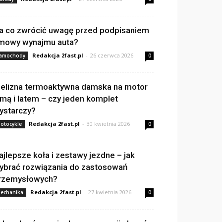
a co zwrócić uwagę przed podpisaniem
mowy wynajmu auta?
Redakcja 2fast.pl
-
26 czerwca 2026
amochody
0
ielizna termoaktywna damska na motor
imą i latem – czy jeden komplet
ystarczy?
Redakcja 2fast.pl
-
30 kwietnia 2026
otocykle
0
ajlepsze koła i zestawy jezdne – jak
ybrać rozwiązania do zastosowań
rzemysłowych?
Redakcja 2fast.pl
-
27 kwietnia 2026
echanika
0