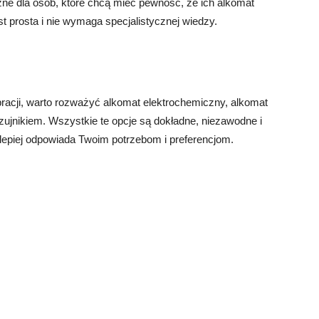
e dla osób, które chcą mieć pewność, że ich alkomat
t prosta i nie wymaga specjalistycznej wiedzy.
bracji, warto rozważyć alkomat elektrochemiczny, alkomat
jnikiem. Wszystkie te opcje są dokładne, niezawodne i
jlepiej odpowiada Twoim potrzebom i preferencjom.