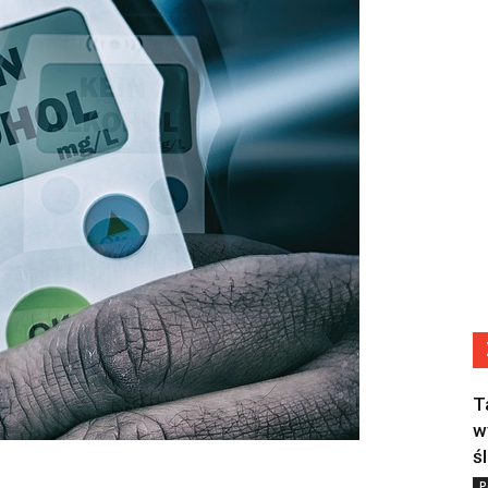
T
w
ś
P