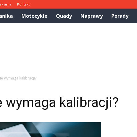
eklama
Kontakt
anika
Motocykle
Quady
Naprawy
Porady
nie wymaga kalibracji?
e wymaga kalibracji?