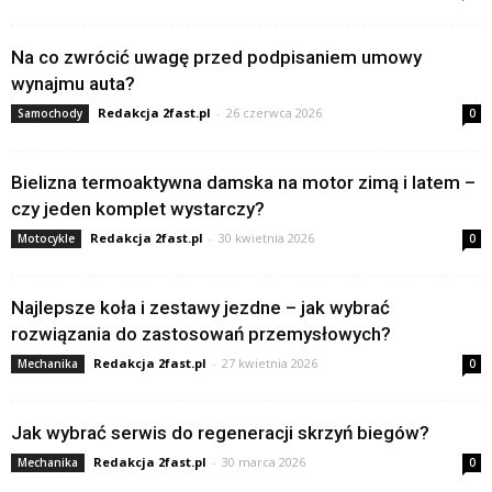
Na co zwrócić uwagę przed podpisaniem umowy
wynajmu auta?
Redakcja 2fast.pl
-
26 czerwca 2026
Samochody
0
Bielizna termoaktywna damska na motor zimą i latem –
czy jeden komplet wystarczy?
Redakcja 2fast.pl
-
30 kwietnia 2026
Motocykle
0
Najlepsze koła i zestawy jezdne – jak wybrać
rozwiązania do zastosowań przemysłowych?
Redakcja 2fast.pl
-
27 kwietnia 2026
Mechanika
0
Jak wybrać serwis do regeneracji skrzyń biegów?
Redakcja 2fast.pl
-
30 marca 2026
Mechanika
0