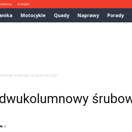
Reklama
Kontakt
anika
Motocykle
Quady
Naprawy
Porady
umnowy śrubowy czy hydrauliczny?
k dwukolumnowy śrubow
0