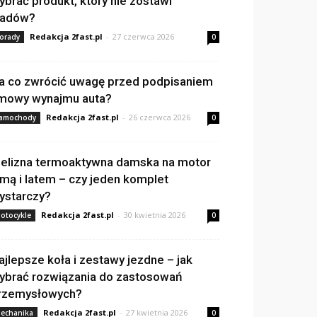
ybrać produkt, który nie zostawi
ladów?
Redakcja 2fast.pl
-
27 czerwca 2026
orady
0
a co zwrócić uwagę przed podpisaniem
mowy wynajmu auta?
Redakcja 2fast.pl
-
26 czerwca 2026
amochody
0
ielizna termoaktywna damska na motor
imą i latem – czy jeden komplet
ystarczy?
Redakcja 2fast.pl
-
30 kwietnia 2026
otocykle
0
ajlepsze koła i zestawy jezdne – jak
ybrać rozwiązania do zastosowań
rzemysłowych?
Redakcja 2fast.pl
-
27 kwietnia 2026
echanika
0