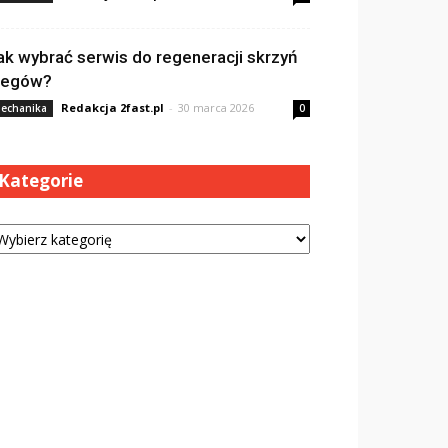
ak wybrać serwis do regeneracji skrzyń
iegów?
Redakcja 2fast.pl
-
30 marca 2026
echanika
0
Kategorie
tegorie