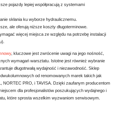
ęższe pojazdy lepiej współpracują z systemami
anie skłania ku wyborze hydraulicznemu.
ze, ale oferują niższe koszty długoterminowe.
ymagać więcej miejsca ze względu na potrzebę instalacji
u).
mnowy
, kluczowe jest zwrócenie uwagi na jego nośność,
znych wymagań warsztatu. Istotne jest również wybranie
antuje długotrwałą wydajność i niezawodność. Sklep
ów dwukolumnowych od renomowanych marek takich jak
ORTEC PRO, i TAVISA. Dzięki zaufanym producentom
m miejscem dla profesjonalistów poszukujących wydajnego i
atu, które sprosta wszelkim wyzwaniom serwisowym.