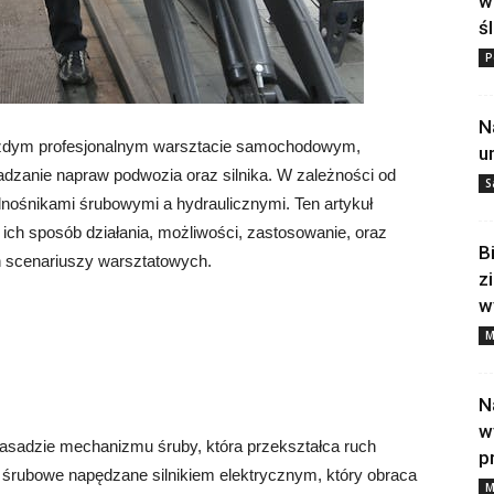
w
ś
P
N
żdym profesjonalnym warsztacie samochodowym,
u
adzanie napraw podwozia oraz silnika. W zależności od
S
nośnikami śrubowymi a hydraulicznymi. Ten artykuł
 ich sposób działania, możliwości, zastosowanie, oraz
B
ch scenariuszy warsztatowych.
z
w
a
M
N
w
zasadzie mechanizmu śruby, która przekształca ruch
p
 śrubowe
napędzane silnikiem elektrycznym, który obraca
M