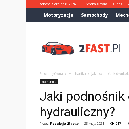
sobota, sierpień 8, 2026
Strona główna
O nas
Motoryzacja
Samochody
Mech
2fast.pl
Strona główna
Mechanika
Jaki podnośnik dwukol
Mechanika
Jaki podnośni
hydrauliczny?
Przez
Redakcja 2fast.pl
-
23 maja 2024
717