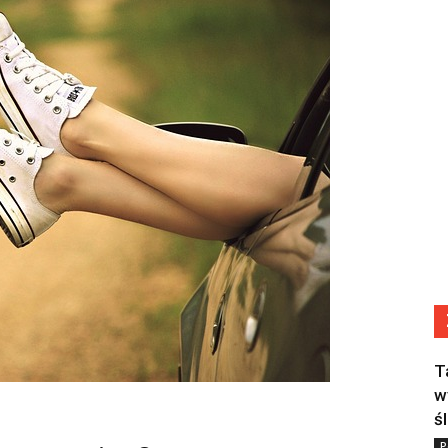
T
w
ś
P