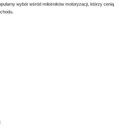
opularny wybór wśród miłośników motoryzacji, którzy cenią
ochodu.
a