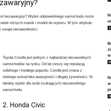
ezawaryjny?
N
 jest bezawaryjny? Wybór odpowiedniego samochodu może
u
wiele różnych marek i modeli do wyboru. W tym artykule
S
 swojej niezawodności.
B
z
w
Toyota Corolla jest jednym z najbardziej niezawodnych
M
samochodów na rynku. Od lat cieszy się reputacją
solidnego i trwałego pojazdu. Corolla jest znana z
niskiego wskaźnika awaryjności i długiej żywotności. To
N
idealny wybór dla osób szukających niezawodnego
w
p
samochodu.
M
2. Honda Civic