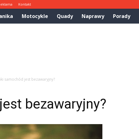
Reklama
Kontakt
anika
Motocykle
Quady
Naprawy
Porady
aki samochód jest bezawaryjny?
jest bezawaryjny?