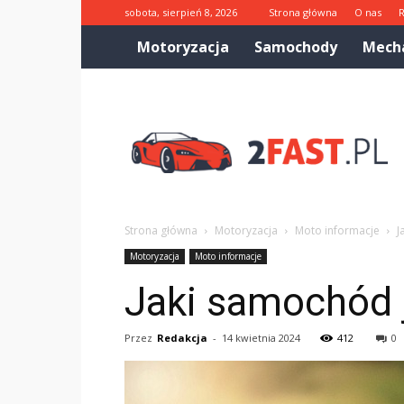
sobota, sierpień 8, 2026
Strona główna
O nas
Motoryzacja
Samochody
Mech
2fast.pl
Strona główna
Motoryzacja
Moto informacje
J
Motoryzacja
Moto informacje
Jaki samochód 
Przez
Redakcja
-
14 kwietnia 2024
412
0