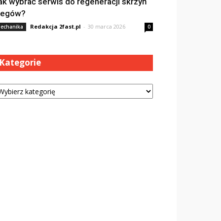
ak wybrać serwis do regeneracji skrzyń
iegów?
Redakcja 2fast.pl
-
30 marca 2026
echanika
0
Kategorie
tegorie