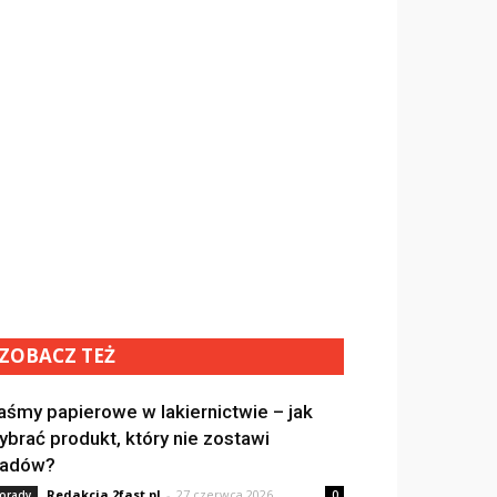
ZOBACZ TEŻ
aśmy papierowe w lakiernictwie – jak
ybrać produkt, który nie zostawi
ladów?
Redakcja 2fast.pl
-
27 czerwca 2026
orady
0