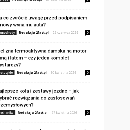
a co zwrócić uwagę przed podpisaniem
mowy wynajmu auta?
Redakcja 2fast.pl
-
26 czerwca 2026
amochody
0
ielizna termoaktywna damska na motor
imą i latem – czy jeden komplet
ystarczy?
Redakcja 2fast.pl
-
30 kwietnia 2026
otocykle
0
ajlepsze koła i zestawy jezdne – jak
ybrać rozwiązania do zastosowań
rzemysłowych?
Redakcja 2fast.pl
-
27 kwietnia 2026
echanika
0