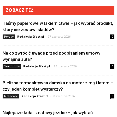
ZOBACZ TEŻ
Taśmy papierowe w lakiernictwie – jak wybrać produkt,
który nie zostawi śladów?
Redakcja 2fast.pl
-
27 czerwca 2026
Porady
0
Na co zwrócić uwagę przed podpisaniem umowy
wynajmu auta?
Redakcja 2fast.pl
-
26 czerwca 2026
Samochody
0
Bielizna termoaktywna damska na motor zimą i latem –
czy jeden komplet wystarczy?
Redakcja 2fast.pl
-
30 kwietnia 2026
Motocykle
0
Najlepsze koła i zestawy jezdne – jak wybrać