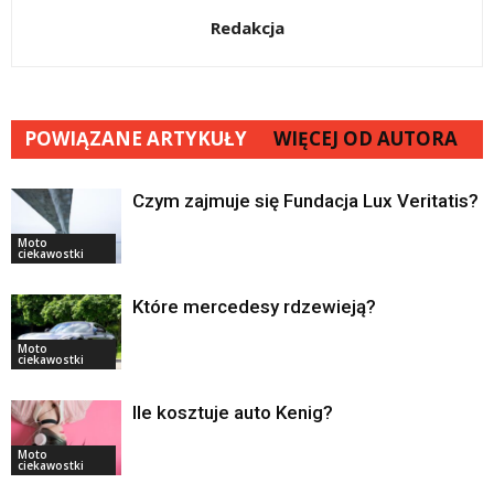
Redakcja
POWIĄZANE ARTYKUŁY
WIĘCEJ OD AUTORA
Czym zajmuje się Fundacja Lux Veritatis?
Moto
ciekawostki
Które mercedesy rdzewieją?
Moto
ciekawostki
Ile kosztuje auto Kenig?
Moto
ciekawostki