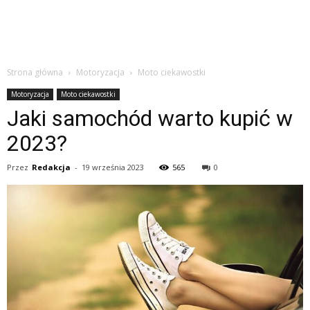
Strona główna
Motoryzacja
Moto ciekawostki
Motoryzacja
Moto ciekawostki
Jaki samochód warto kupić w
2023?
Przez
Redakcja
-
19 września 2023
565
0