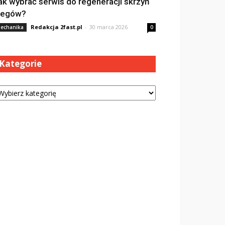
ak wybrać serwis do regeneracji skrzyń
iegów?
Redakcja 2fast.pl
-
30 marca 2026
echanika
0
Kategorie
tegorie