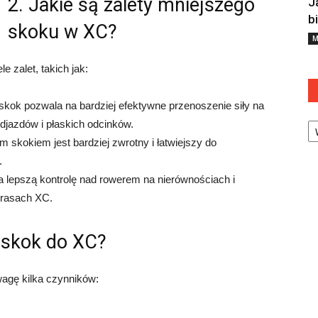
2. Jakie są zalety mniejszego
J
b
skoku w XC?
M
zalet, takich jak:
kok pozwala na bardziej efektywne przenoszenie siły na
Ka
djazdów i płaskich odcinków.
 skokiem jest bardziej zwrotny i łatwiejszy do
.
a lepszą kontrolę nad rowerem na nierównościach i
 trasach XC.
 skok do XC?
agę kilka czynników: