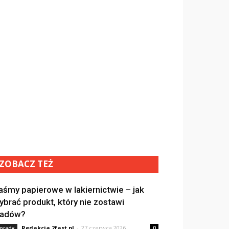
ZOBACZ TEŻ
aśmy papierowe w lakiernictwie – jak
ybrać produkt, który nie zostawi
ladów?
Redakcja 2fast.pl
-
27 czerwca 2026
orady
0