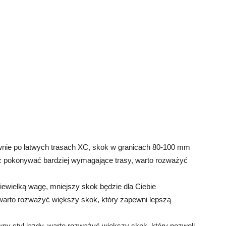
ównie po łatwych trasach XC, skok w granicach 80-100 mm
esz pokonywać bardziej wymagające trasy, warto rozważyć
niewielką wagę, mniejszy skok będzie dla Ciebie
, warto rozważyć większy skok, który zapewni lepszą
ywny styl jazdy, warto rozważyć większy skok, który pozwoli