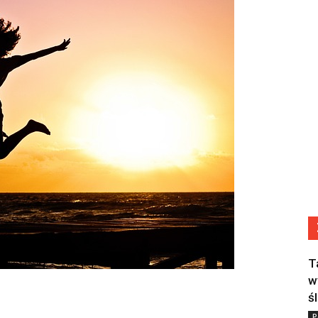
T
w
ś
P