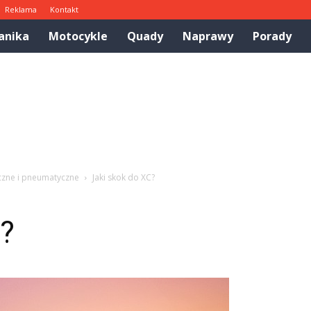
Reklama
Kontakt
anika
Motocykle
Quady
Naprawy
Porady
czne i pneumatyczne
Jaki skok do XC?
C?