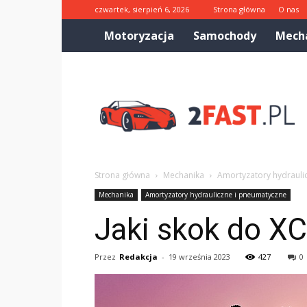
czwartek, sierpień 6, 2026
Strona główna
O nas
Motoryzacja
Samochody
Mech
2fast.pl
Strona główna
Mechanika
Amortyzatory hydrauli
Mechanika
Amortyzatory hydrauliczne i pneumatyczne
Jaki skok do X
Przez
Redakcja
-
19 września 2023
427
0