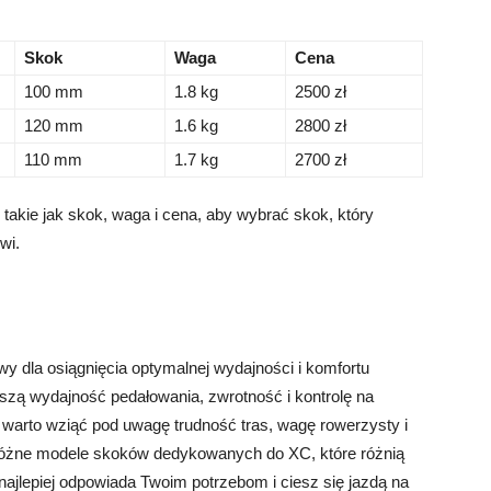
Skok
Waga
Cena
100 mm
1.8 kg
2500 zł
120 mm
1.6 kg
2800 zł
110 mm
1.7 kg
2700 zł
takie jak skok, waga i cena, aby wybrać skok, który
wi.
 dla osiągnięcia optymalnej wydajności i komfortu
szą wydajność pedałowania, zwrotność i kontrolę na
warto wziąć pod uwagę trudność tras, wagę rowerzysty i
 różne modele skoków dedykowanych do XC, które różnią
najlepiej odpowiada Twoim potrzebom i ciesz się jazdą na