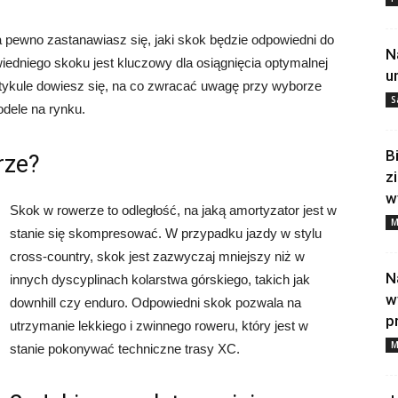
a pewno zastanawiasz się, jaki skok będzie odpowiedni do
N
iedniego skoku jest kluczowy dla osiągnięcia optymalnej
u
rtykule dowiesz się, na co zwracać uwagę przy wyborze
S
odele na rynku.
B
rze?
z
w
Skok w rowerze to odległość, na jaką amortyzator jest w
M
stanie się skompresować. W przypadku jazdy w stylu
cross-country, skok jest zazwyczaj mniejszy niż w
N
innych dyscyplinach kolarstwa górskiego, takich jak
w
downhill czy enduro. Odpowiedni skok pozwala na
p
utrzymanie lekkiego i zwinnego roweru, który jest w
M
stanie pokonywać techniczne trasy XC.