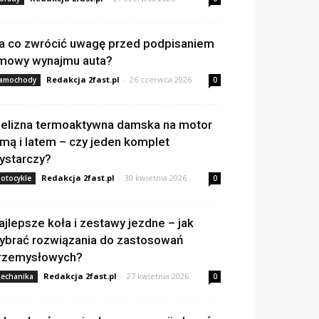
a co zwrócić uwagę przed podpisaniem
mowy wynajmu auta?
Redakcja 2fast.pl
-
26 czerwca 2026
amochody
0
ielizna termoaktywna damska na motor
imą i latem – czy jeden komplet
ystarczy?
Redakcja 2fast.pl
-
30 kwietnia 2026
otocykle
0
ajlepsze koła i zestawy jezdne – jak
ybrać rozwiązania do zastosowań
rzemysłowych?
Redakcja 2fast.pl
-
27 kwietnia 2026
echanika
0