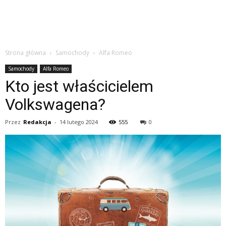
Strona główna
Samochody
Alfa Romeo
Samochody
Alfa Romeo
Kto jest właścicielem
Volkswagena?
Przez
Redakcja
-
14 lutego 2024
555
0