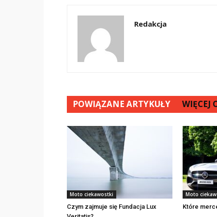
Redakcja
POWIĄZANE ARTYKUŁY
WIĘCEJ
Moto ciekawostki
Moto ciekaw
Czym zajmuje się Fundacja Lux
Które merc
Veritatis?