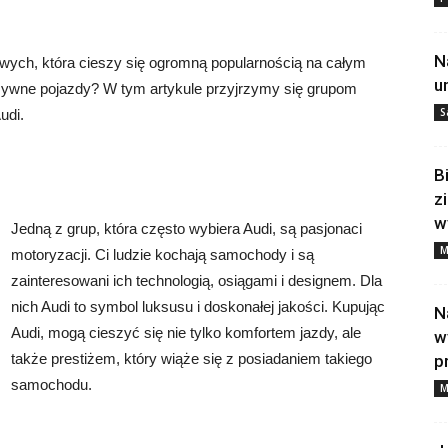
N
ych, która cieszy się ogromną popularnością na całym
u
uzywne pojazdy? W tym artykule przyjrzymy się grupom
S
udi.
B
z
w
Jedną z grup, która często wybiera Audi, są pasjonaci
M
motoryzacji. Ci ludzie kochają samochody i są
zainteresowani ich technologią, osiągami i designem. Dla
nich Audi to symbol luksusu i doskonałej jakości. Kupując
N
Audi, mogą cieszyć się nie tylko komfortem jazdy, ale
w
także prestiżem, który wiąże się z posiadaniem takiego
p
samochodu.
M