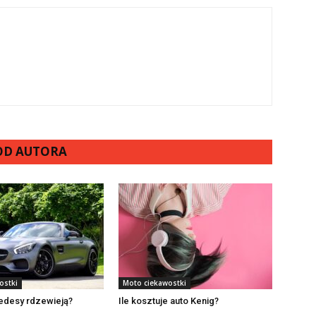
 OD AUTORA
ostki
Moto ciekawostki
edesy rdzewieją?
Ile kosztuje auto Kenig?