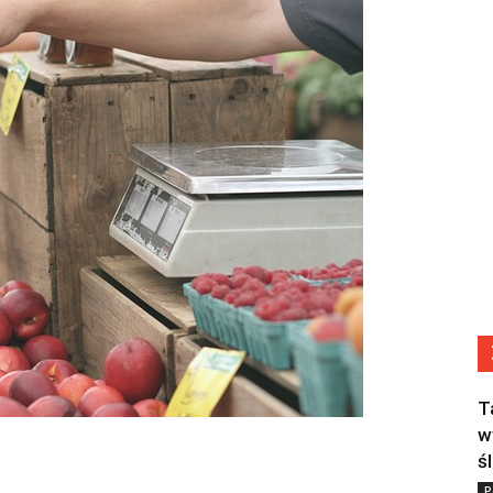
T
w
ś
P