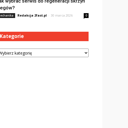
ak wybrać serwis do regeneracji skrzyń
iegów?
Redakcja 2fast.pl
-
30 marca 2026
echanika
0
Kategorie
tegorie