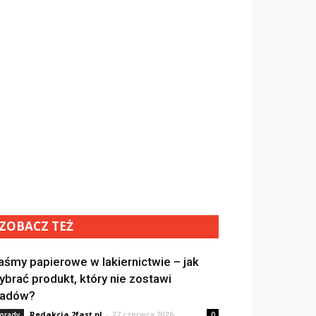
ZOBACZ TEŻ
aśmy papierowe w lakiernictwie – jak
ybrać produkt, który nie zostawi
ladów?
Redakcja 2fast.pl
-
27 czerwca 2026
orady
0