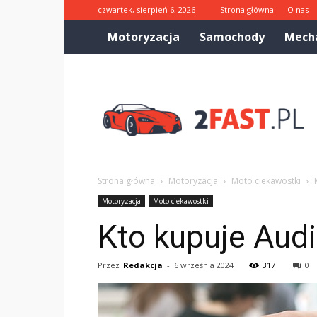
czwartek, sierpień 6, 2026
Strona główna
O nas
Motoryzacja
Samochody
Mech
2fast.pl
Strona główna
Motoryzacja
Moto ciekawostki
Motoryzacja
Moto ciekawostki
Kto kupuje Audi
Przez
Redakcja
-
6 września 2024
317
0