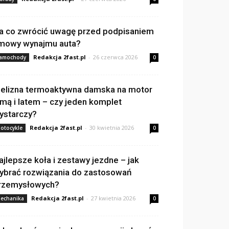
a co zwrócić uwagę przed podpisaniem
mowy wynajmu auta?
Redakcja 2fast.pl
-
26 czerwca 2026
amochody
0
ielizna termoaktywna damska na motor
imą i latem – czy jeden komplet
ystarczy?
Redakcja 2fast.pl
-
30 kwietnia 2026
otocykle
0
ajlepsze koła i zestawy jezdne – jak
ybrać rozwiązania do zastosowań
rzemysłowych?
Redakcja 2fast.pl
-
27 kwietnia 2026
echanika
0