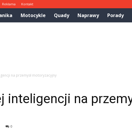
Reklama
Kontakt
anika
Motocykle
Quady
Naprawy
Porady
ligencji na przemysł motoryzacyjny
 inteligencji na przem
0