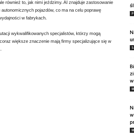
e również to, jak nimi jeździmy. AI znajduje zastosowanie
ś
ju autonomicznych pojazdów, co ma na celu poprawę
P
wydajności w fabrykach.
N
tacji wykwalifikowanych specjalistów, którzy mogą
u
oraz większe znaczenie mają firmy specjalizujące się w
S
.
B
z
w
M
N
w
p
M