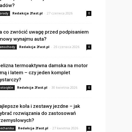
ladów?
Redakcja 2fast.pl
-
27 czerwca 2026
orady
0
a co zwrócić uwagę przed podpisaniem
mowy wynajmu auta?
Redakcja 2fast.pl
-
26 czerwca 2026
amochody
0
ielizna termoaktywna damska na motor
imą i latem – czy jeden komplet
ystarczy?
Redakcja 2fast.pl
-
30 kwietnia 2026
otocykle
0
ajlepsze koła i zestawy jezdne – jak
ybrać rozwiązania do zastosowań
rzemysłowych?
Redakcja 2fast.pl
-
27 kwietnia 2026
echanika
0