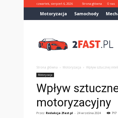
czwartek, sierpień 6, 2026
Strona główna
O nas
Motoryzacja
Samochody
Mech
2fast.pl
Strona główna
Motoryzacja
Wpływ sztucznej inte
Motoryzacja
Wpływ sztucznej
motoryzacyjny
Przez
Redakcja 2fast.pl
-
24 września 2024
717