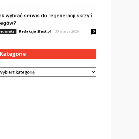
ak wybrać serwis do regeneracji skrzyń
iegów?
Redakcja 2fast.pl
-
30 marca 2026
echanika
0
Kategorie
tegorie