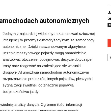
J
b
 samochodach autonomicznych
M
Jednym z najbardziej widocznych zastosowań sztucznej
inteligencji w przemyśle motoryzacyjnym są samochody
autonomiczne. Dzięki zaawansowanym algorytmom
Ka
uczenia maszynowego pojazdy mogą samodzielnie
analizować otoczenie, podejmować decyzje dotyczące
trasy oraz reagować na zmieniające się warunki
drogowe. AI umożliwia samochodom autonomicznym
rozpoznawanie przeszkód, innych pojazdów, pieszych i
sygnalizacji świetlnej, co znacznie poprawia
bezpieczeństwo jazdy.
owiedniej analizy danych. Ogromne ilości informacji
zą być przetwarzane i interpretowane w czasie