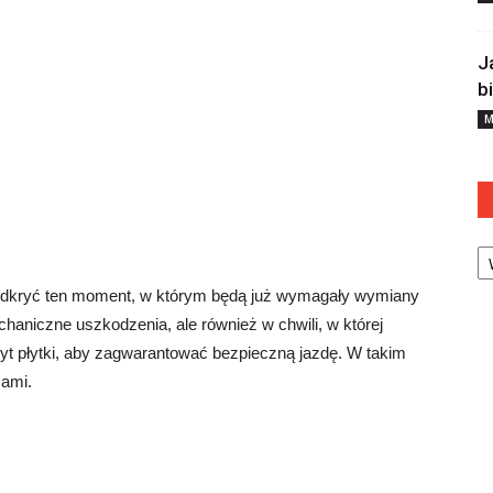
J
b
M
Ka
 odkryć ten moment, w którym będą już wymagały wymiany
haniczne uszkodzenia, ale również w chwili, w której
byt płytki, aby zagwarantować bezpieczną jazdę. W takim
sami.