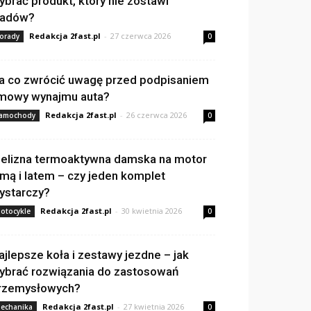
ybrać produkt, który nie zostawi
ladów?
Redakcja 2fast.pl
-
27 czerwca 2026
orady
0
a co zwrócić uwagę przed podpisaniem
mowy wynajmu auta?
Redakcja 2fast.pl
-
26 czerwca 2026
amochody
0
ielizna termoaktywna damska na motor
imą i latem – czy jeden komplet
ystarczy?
Redakcja 2fast.pl
-
30 kwietnia 2026
otocykle
0
ajlepsze koła i zestawy jezdne – jak
ybrać rozwiązania do zastosowań
rzemysłowych?
Redakcja 2fast.pl
-
27 kwietnia 2026
echanika
0