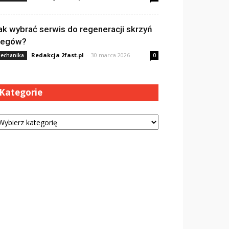
ak wybrać serwis do regeneracji skrzyń
iegów?
Redakcja 2fast.pl
-
30 marca 2026
echanika
0
Kategorie
tegorie