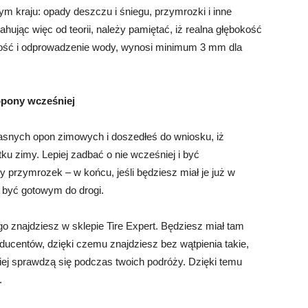
 kraju: opady deszczu i śniegu, przymrozki i inne
rahując więc od teorii, należy pamiętać, iż realna głębokość
ność i odprowadzenie wody, wynosi minimum 3 mm dla
pony wcześniej
łasnych opon zimowych i doszedłeś do wniosku, iż
u zimy. Lepiej zadbać o nie wcześniej i być
przymrozek – w końcu, jeśli będziesz miał je już w
 być gotowym do drogi.
 znajdziesz w sklepie Tire Expert. Będziesz miał tam
ucentów, dzięki czemu znajdziesz bez wątpienia takie,
epiej sprawdzą się podczas twoich podróży. Dzięki temu
.