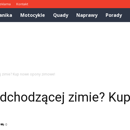
eklama
Kontakt
anika
Motocykle
Quady
Naprawy
Porady
ej zimie? Kup nowe opony zimowe!
nadchodzącej zimie? Ku
0