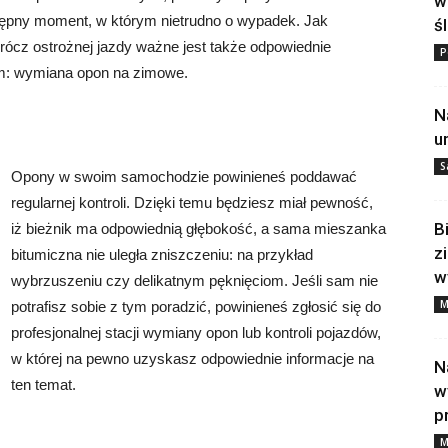
w
stępny moment, w którym nietrudno o wypadek. Jak
ś
cz ostrożnej jazdy ważne jest także odpowiednie
P
m: wymiana opon na zimowe.
N
u
S
Opony w swoim samochodzie powinieneś poddawać
regularnej kontroli. Dzięki temu będziesz miał pewność,
B
iż bieżnik ma odpowiednią głębokość, a sama mieszanka
z
bitumiczna nie uległa zniszczeniu: na przykład
w
wybrzuszeniu czy delikatnym pęknięciom. Jeśli sam nie
M
potrafisz sobie z tym poradzić, powinieneś zgłosić się do
profesjonalnej stacji wymiany opon lub kontroli pojazdów,
w której na pewno uzyskasz odpowiednie informacje na
N
ten temat.
w
p
M