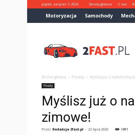
piątek, sierpień 7, 2026
Strona główna
O nas
R
Motoryzacja
Samochody
Mech
2fast.pl
Strona główna
Porady
Myślisz już o nadchodząc
Porady
Myślisz już o 
zimowe!
Przez
Redakcja 2fast.pl
-
22 lipca 2020
1491